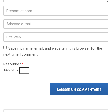
Prénom
et
nom
*
Adresse
e-
mail
Site
*
Web
Save my name, email, and website in this browser for the
next time I comment.
Résoudre :
*
14 × 28 =