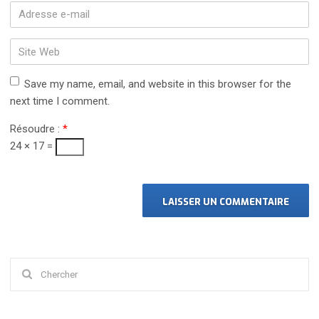
nom
*
Adresse
e-
mail
Site
*
Web
Save my name, email, and website in this browser for the
next time I comment.
Résoudre :
*
24 × 17 =
Chercher
: