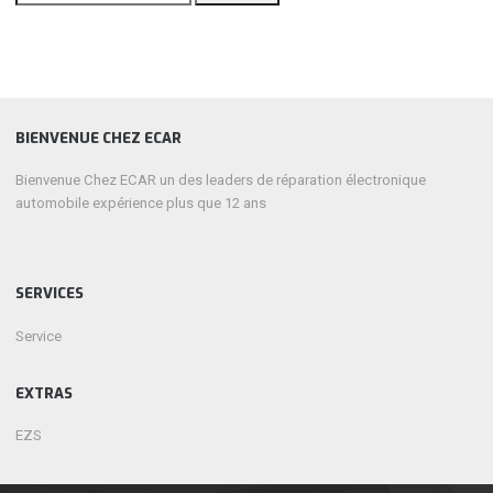
pour :
BIENVENUE CHEZ ECAR
Bienvenue Chez ECAR un des leaders de réparation électronique
automobile expérience plus que 12 ans
SERVICES
Service
EXTRAS
EZS