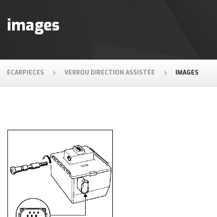
images
ECARPIECES
VERROU DIRECTION ASSISTÉE
IMAGES