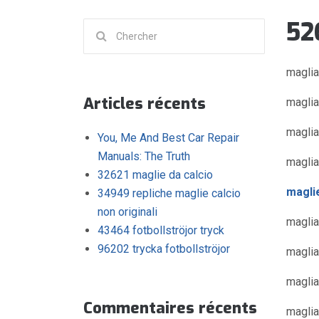
52
Chercher
:
magli
Articles récents
maglia
maglia
You, Me And Best Car Repair
Manuals: The Truth
maglia
32621 maglie da calcio
magli
34949 repliche maglie calcio
non originali
maglia
43464 fotbollströjor tryck
96202 trycka fotbollströjor
magli
maglia
Commentaires récents
maglia