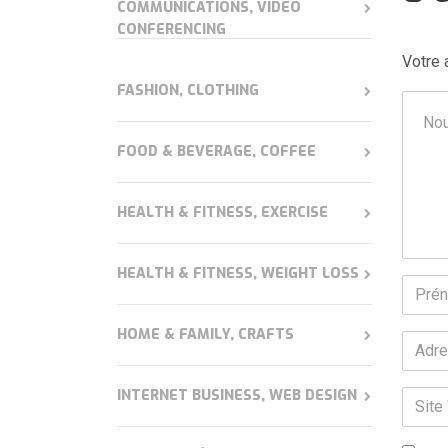
COMMUNICATIONS, VIDEO
CONFERENCING
Votre 
FASHION, CLOTHING
Votre
comme
FOOD & BEVERAGE, COFFEE
HEALTH & FITNESS, EXERCISE
HEALTH & FITNESS, WEIGHT LOSS
Préno
et
HOME & FAMILY, CRAFTS
nom
*
Adres
e-
mail
INTERNET BUSINESS, WEB DESIGN
Site
*
Web