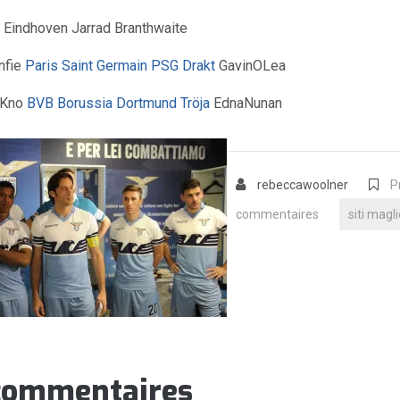
 Eindhoven Jarrad Branthwaite
nfie
Paris Saint Germain PSG Drakt
GavinOLea
nKno
BVB Borussia Dortmund Tröja
EdnaNunan
rebeccawoolner
P
commentaires
siti magli
commentaires