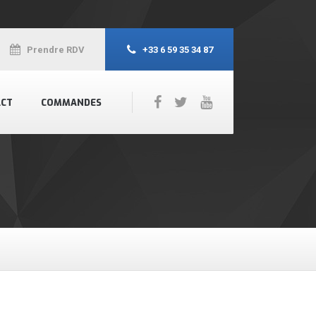
Prendre RDV
+33 6 59 35 34 87
ACT
COMMANDES