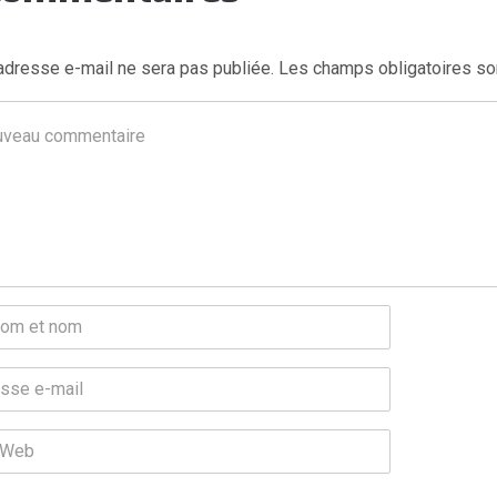
adresse e-mail ne sera pas publiée.
Les champs obligatoires so
ntaire
*
m
se