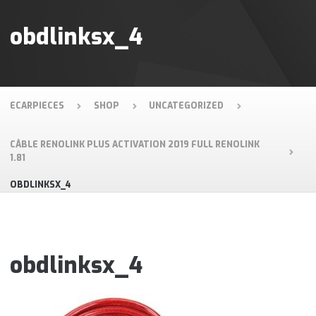
obdlinksx_4
ECARPIECES
SHOP
UNCATEGORIZED
CÂBLE RENOLINK PLUS ACTIVATION 2019 FULL RENOLINK
1.81
OBDLINKSX_4
obdlinksx_4