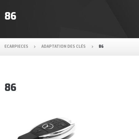
86
ECARPIECES
ADAPTATION DES CLÉS
86
86