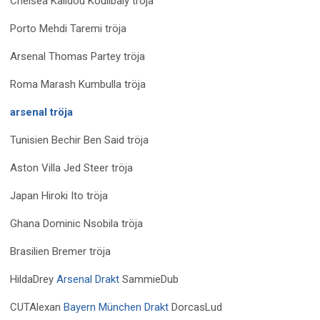
Chelsea Kalidou Koulibaly tröja
Porto Mehdi Taremi tröja
Arsenal Thomas Partey tröja
Roma Marash Kumbulla tröja
arsenal tröja
Tunisien Bechir Ben Said tröja
Aston Villa Jed Steer tröja
Japan Hiroki Ito tröja
Ghana Dominic Nsobila tröja
Brasilien Bremer tröja
HildaDrey
Arsenal Drakt
SammieDub
CUTAlexan
Bayern München Drakt
DorcasLud