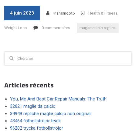
4 juin 2023
irishsmoot6
Health & Fitness,
Weight Loss
0 commentaires
maglie calcio replica
Chercher
:
Articles récents
You, Me And Best Car Repair Manuals: The Truth
32621 maglie da calcio
34949 repliche maglie calcio non originali
43464 fotbollströjor tryck
96202 trycka fotbollströjor