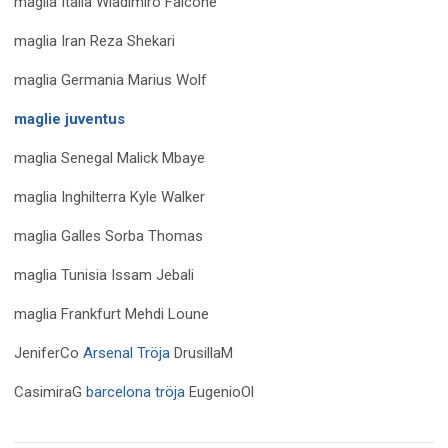
maglia Italia Wladimiro Falcone
maglia Iran Reza Shekari
maglia Germania Marius Wolf
maglie juventus
maglia Senegal Malick Mbaye
maglia Inghilterra Kyle Walker
maglia Galles Sorba Thomas
maglia Tunisia Issam Jebali
maglia Frankfurt Mehdi Loune
JeniferCo
Arsenal Tröja
DrusillaM
CasimiraG
barcelona tröja
EugenioOl